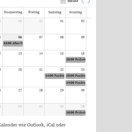
Heute
Donnerstag
Freitag
Samstag
Sonntag
9
30
31
01
02
5
06
07
08
09
18:00
After-Work-Tennis
2
13
14
15
16
10:00
Frühstückstennis
9
20
21
22
23
14:00
Punktspiel Mixed 60
10:00
Punktspiel Damen 40
14:00
Punktspiel Herren Doppel 60
6
27
28
29
30
2
03
04
05
06
10:00
Frühstückstennis
Kalender wie Outlook, iCal oder