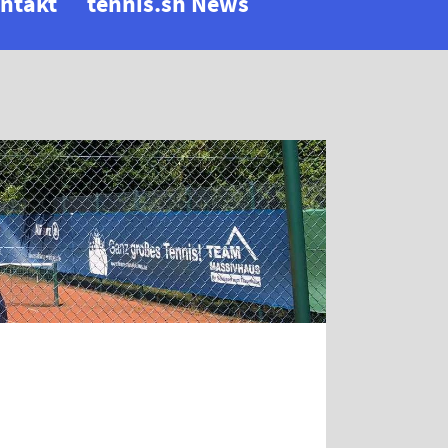
ntakt
tennis.sh News