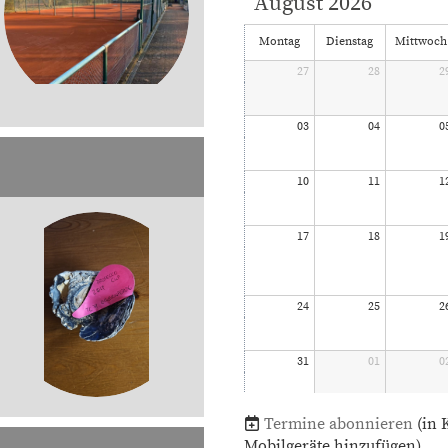
August 2026
Montag
Dienstag
Mittwoch
27
28
2
03
04
0
10
11
1
17
18
1
24
25
2
31
01
0
Termine abonnieren
(in 
Mobilgeräte hinzufügen)