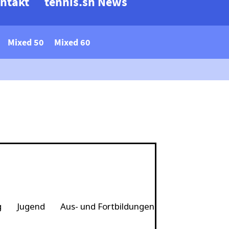
ntakt
tennis.sh News
Mixed 50
Mixed 60