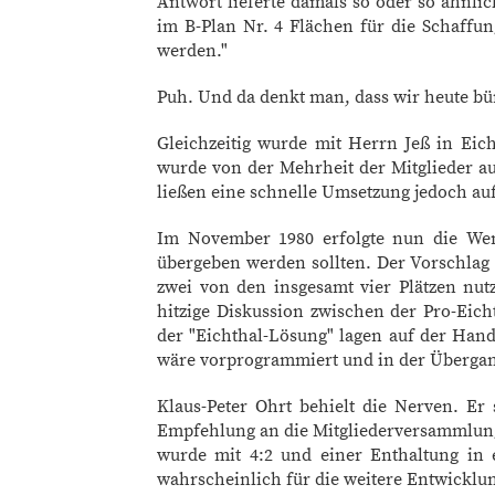
Antwort lieferte damals so oder so ähnli
im B-Plan Nr. 4 Flächen für die Schaffun
werden."
Puh. Und da denkt man, dass wir heute bü
Gleichzeitig wurde mit Herrn Jeß in Eich
wurde von der Mehrheit der Mitglieder au
ließen eine schnelle Umsetzung jedoch auf
Im November 1980 erfolgte nun die Wen
übergeben werden sollten. Der Vorschlag 
zwei von den insgesamt vier Plätzen nu
hitzige Diskussion zwischen der Pro-Eic
der "Eichthal-Lösung" lagen auf der Hand
wäre vorprogrammiert und in der Überga
Klaus-Peter Ohrt behielt die Nerven. Er
Empfehlung an die Mitgliederversammlung
wurde mit 4:2 und einer Enthaltung in
wahrscheinlich für die weitere Entwicklun