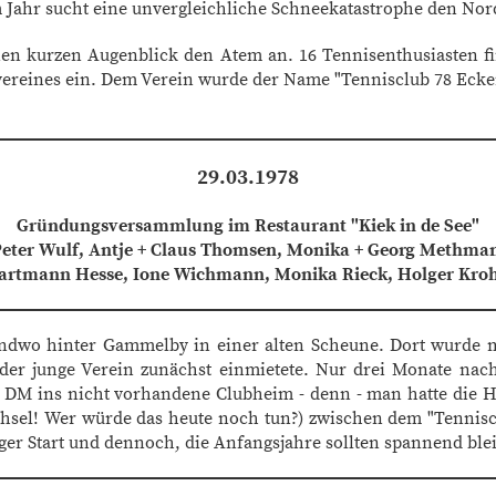
 Jahr sucht eine unvergleichliche Schneekatastrophe den No
inen kurzen Augenblick den Atem an. 16 Tennisenthusiasten fi
reines ein. Dem Verein wurde der Name "Tennisclub 78 Ecker
29.03.1978
Gründungsversammlung im Restaurant "Kiek in de See"
 Peter Wulf, Antje + Claus Thomsen, Monika + Georg Methmann
Hartmann Hesse, Ione Wichmann, Monika Rieck, Holger Kroh
gendwo hinter Gammelby in einer alten Scheune. Dort wurde 
h der junge Verein zunächst einmietete. Nur drei Monate nac
 DM ins nicht vorhandene Clubheim - denn - man hatte die H
echsel! Wer würde das heute noch tun?) zwischen dem "Tennisc
ger Start und dennoch, die Anfangsjahre sollten spannend ble