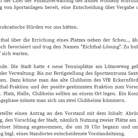
ch der Chef der Finanzverwaltung des Amtes Windeby schriftlic
g von Sportanlagen bereit, eine Entscheidung über Vergabe u
rokratische Hürden vor uns hätten.
thal über die Errichung eines Platzes neben der Scheu.., äh
ch favorisiert und trug den Namen "Eichthal-Lösung". Zu ho
 sich warten.
de. Die Stadt hatte 4 neue Tennisplätze am Lützowweg geb
der Verwaltung: Bis zur Fertigstellung des Sportzentrums Sax
tzen. Dazu könne man das alte Clubheim des VfR Eckernfö
hthal-Fraktion und der positiv-gestimmten Fraktion zum Vors
. Platz, Halle, Clubheim sollten an einem Ort legen. Ein Konf
ngsphase müsste man sich um zwei Clubheime kümmern.
 stellte einen Antrag an den Vorstand mit dem Inhalt: Abr
, den Vorschlag der Stadt, nämlich Nutzung zweier Plätze a
 einer Sitzung angenommen, die um 20 Uhr begann und um
g bzgl. eines Standortes entscheidenste Vorstandsitzung.