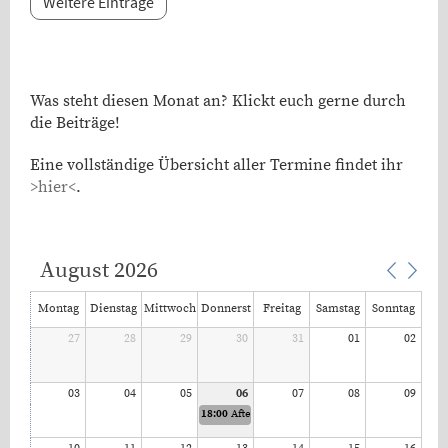
Weitere Einträge
Was steht diesen Monat an? Klickt euch gerne durch
die Beiträge!
Eine vollständige Übersicht aller Termine findet ihr
>hier<
.
August 2026
Montag
Dienstag
Mittwoch
Donnerst
Freitag
Samstag
Sonntag
27
28
29
ag
30
31
01
02
03
04
05
06
07
08
09
18:00
After-Work-Tennis