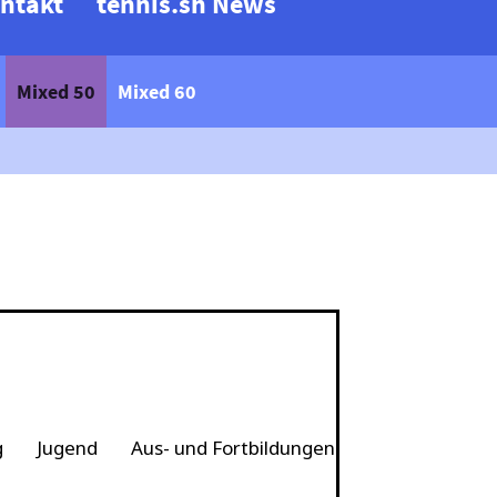
ntakt
tennis.sh News
Mixed 50
Mixed 60